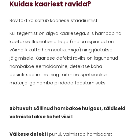
Kuidas kaariest ravida?
Ravitaktika sõltub kaariese staadiumist.
Kui tegemist on algva kaariesega, siis hambapind
kaetakse fluoriühenditega (mälumispinnad on
võimalik katta hermeetikumiga) ning jäetakse
jälgimisele. Kaariese defekti raviks on lagunenud
hambakoe eemaldamine, defektse koha
desinfitseerimine ning täitmine spetsiaalse
materjaliga hamba pindade taastamiseks.
Sõltuvalt säilinud hambakoe hulgast, täidiseid
valmistatakse kahel viisil:
Väikese defekti
puhul, valmistab hambaarst