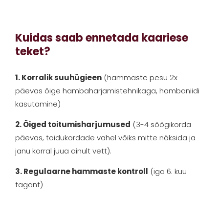
Kuidas saab ennetada kaariese
teket?
1. Korralik suuhügieen
(hammaste pesu 2x
päevas õige hambaharjamistehnikaga, hambaniidi
kasutamine)
2. Õiged toitumisharjumused
(3-4 söögikorda
päevas, toidukordade vahel võiks mitte näksida ja
janu korral juua ainult vett).
3. Regulaarne hammaste kontroll
(iga 6. kuu
tagant)