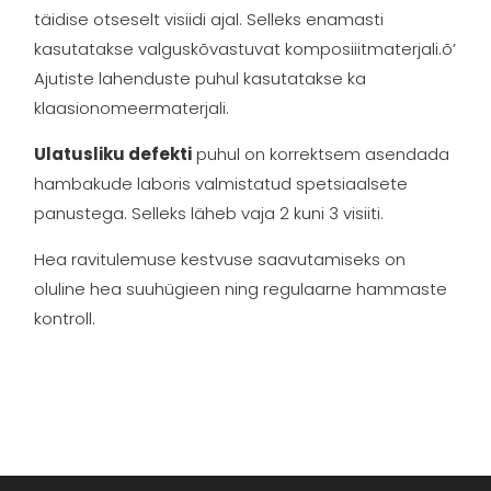
täidise otseselt visiidi ajal. Selleks enamasti
kasutatakse valguskõvastuvat komposiiitmaterjali.õ’
Ajutiste lahenduste puhul kasutatakse ka
klaasionomeermaterjali.
Ulatusliku defekti
puhul on korrektsem asendada
hambakude laboris valmistatud spetsiaalsete
panustega. Selleks läheb vaja 2 kuni 3 visiiti.
Hea ravitulemuse kestvuse saavutamiseks on
oluline hea suuhügieen ning regulaarne hammaste
kontroll.