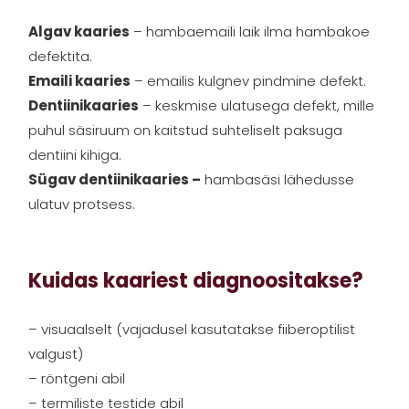
Algav kaaries
– hambaemaili laik ilma hambakoe
defektita.
Emaili kaaries
– emailis kulgnev pindmine defekt.
Dentiinikaaries
– keskmise ulatusega defekt, mille
puhul säsiruum on kaitstud suhteliselt paksuga
dentiini kihiga.
Sügav dentiinikaaries –
hambasäsi lähedusse
ulatuv protsess.
Kuidas kaariest diagnoositakse?
– visuaalselt (vajadusel kasutatakse fiiberoptilist
valgust)
– röntgeni abil
– termiliste testide abil