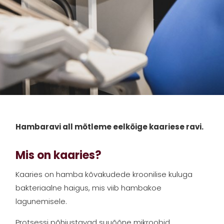
Hambaravi all mõtleme eelkõige kaariese ravi.
Mis on kaaries?
Kaaries on hamba kõvakudede kroonilise kuluga
bakteriaalne haigus, mis viib hambakoe
lagunemisele.
Protsessi põhjustavad suuõõne mikroobid,