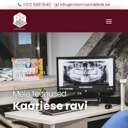
📞 +372 666 1540 ✉️
info@rotermannikliinik.ee
Meie teenused
Kaariese ravi