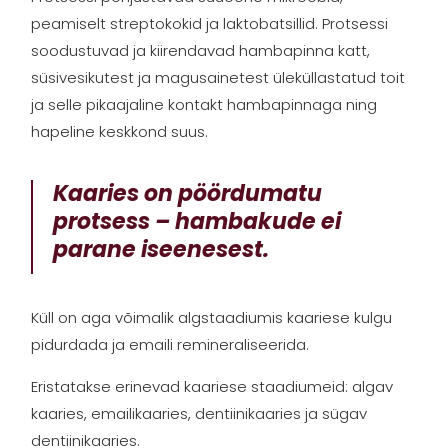
peamiselt streptokokid ja laktobatsillid. Protsessi
soodustuvad ja kiirendavad hambapinna katt,
süsivesikutest ja magusainetest üleküllastatud toit
ja selle pikaajaline kontakt hambapinnaga ning
hapeline keskkond suus.
Kaaries on pöördumatu
protsess – hambakude ei
parane iseenesest.
Küll on aga võimalik algstaadiumis kaariese kulgu
pidurdada ja emaili remineraliseerida.
Eristatakse erinevad kaariese staadiumeid: algav
kaaries, emailikaaries, dentiinikaaries ja sügav
dentiinikaaries.