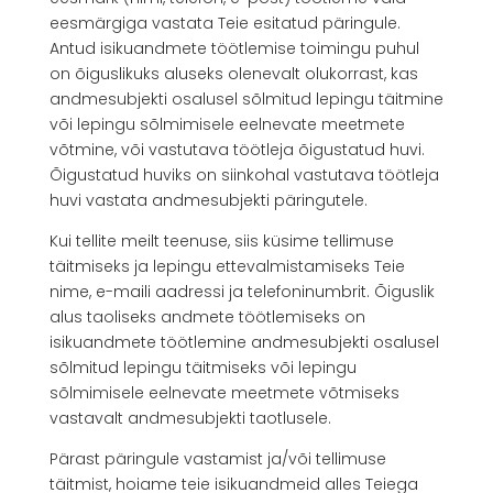
eesmärgiga vastata Teie esitatud päringule.
Antud isikuandmete töötlemise toimingu puhul
on õiguslikuks aluseks olenevalt olukorrast, kas
andmesubjekti osalusel sõlmitud lepingu täitmine
või lepingu sõlmimisele eelnevate meetmete
võtmine, või vastutava töötleja õigustatud huvi.
Õigustatud huviks on siinkohal vastutava töötleja
huvi vastata andmesubjekti päringutele.
Kui tellite meilt teenuse, siis küsime tellimuse
täitmiseks ja lepingu ettevalmistamiseks Teie
nime, e-maili aadressi ja telefoninumbrit. Õiguslik
alus taoliseks andmete töötlemiseks on
isikuandmete töötlemine andmesubjekti osalusel
sõlmitud lepingu täitmiseks või lepingu
sõlmimisele eelnevate meetmete võtmiseks
vastavalt andmesubjekti taotlusele.
Pärast päringule vastamist ja/või tellimuse
täitmist, hoiame teie isikuandmeid alles Teiega