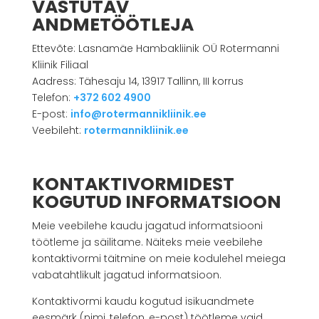
VASTUTAV
ANDMETÖÖTLEJA
Ettevõte: Lasnamäe Hambakliinik OÜ Rotermanni
Kliinik Filiaal
Aadress: Tähesaju 14, 13917 Tallinn, III korrus
Telefon:
+372 602 4900
E-post:
info@rotermannikliinik.ee
Veebileht:
rotermannikliinik.ee
KONTAKTIVORMIDEST
KOGUTUD INFORMATSIOON
Meie veebilehe kaudu jagatud informatsiooni
töötleme ja säilitame. Näiteks meie veebilehe
kontaktivormi täitmine on meie kodulehel meiega
vabatahtlikult jagatud informatsioon.
Kontaktivormi kaudu kogutud isikuandmete
eesmärk (nimi, telefon, e-post) töötleme vaid