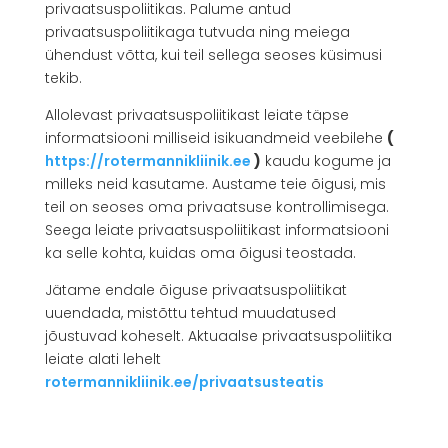
privaatsuspoliitikas. Palume antud
privaatsuspoliitikaga tutvuda ning meiega
ühendust võtta, kui teil sellega seoses küsimusi
tekib.
Allolevast privaatsuspoliitikast leiate täpse
informatsiooni milliseid isikuandmeid veebilehe
(
https://rotermannikliinik.e
e
)
kaudu kogume ja
milleks neid kasutame. Austame teie õigusi, mis
teil on seoses oma privaatsuse kontrollimisega.
Seega leiate privaatsuspoliitikast informatsiooni
ka selle kohta, kuidas oma õigusi teostada.
Jätame endale õiguse privaatsuspoliitikat
uuendada, mistõttu tehtud muudatused
jõustuvad koheselt. Aktuaalse privaatsuspoliitika
leiate alati lehelt
rotermannikliinik.ee/privaatsusteatis