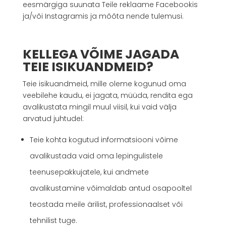
eesmärgiga suunata Teile reklaame Facebookis
ja/või Instagramis ja mõõta nende tulemusi.
KELLEGA VÕIME JAGADA
TEIE ISIKUANDMEID?
Teie isikuandmeid, mille oleme kogunud oma
veebilehe kaudu, ei jagata, müüda, rendita ega
avalikustata mingil muul viisil, kui vaid välja
arvatud juhtudel:
Teie kohta kogutud informatsiooni võime
avalikustada vaid oma lepingulistele
teenusepakkujatele, kui andmete
avalikustamine võimaldab antud osapooltel
teostada meile ärilist, professionaalset või
tehnilist tuge.