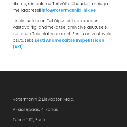
rikutud, siis palume Teil võtta ühendust meiega
meiliaadressil
info@rotermannikliinik.ee
.Lisaks sellele on Teil õigus esitada kaebus
vastava riigi andmekaitse järelvalve asutusele,
kus asub Teie alaline elukoht. Eestis on vastavaks
asutuseks
Eesti Andmekaitse Inspektsioon
(AKI).
Rotermanni 2 Elevaatori Maja,
A-sissepääs, 4. korrus
Tallinn 10111, Eesti