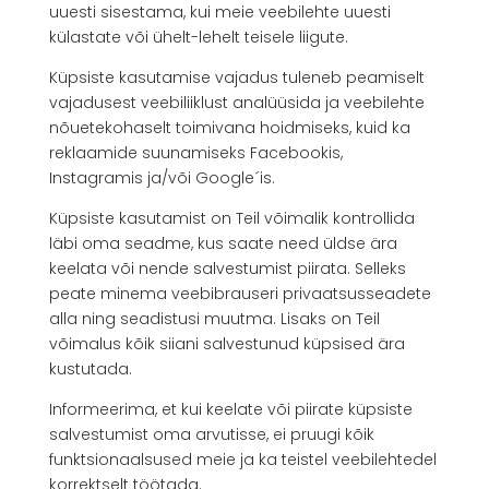
uuesti sisestama, kui meie veebilehte uuesti
külastate või ühelt-lehelt teisele liigute.
Küpsiste kasutamise vajadus tuleneb peamiselt
vajadusest veebiliiklust analüüsida ja veebilehte
nõuetekohaselt toimivana hoidmiseks, kuid ka
reklaamide suunamiseks Facebookis,
Instagramis ja/või Google´is.
Küpsiste kasutamist on Teil võimalik kontrollida
läbi oma seadme, kus saate need üldse ära
keelata või nende salvestumist piirata. Selleks
peate minema veebibrauseri privaatsusseadete
alla ning seadistusi muutma. Lisaks on Teil
võimalus kõik siiani salvestunud küpsised ära
kustutada.
Informeerima, et kui keelate või piirate küpsiste
salvestumist oma arvutisse, ei pruugi kõik
funktsionaalsused meie ja ka teistel veebilehtedel
korrektselt töötada.