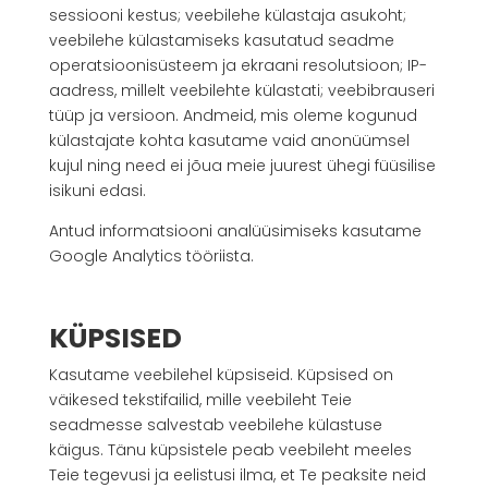
sessiooni kestus; veebilehe külastaja asukoht;
veebilehe külastamiseks kasutatud seadme
operatsioonisüsteem ja ekraani resolutsioon; IP-
aadress, millelt veebilehte külastati; veebibrauseri
tüüp ja versioon. Andmeid, mis oleme kogunud
külastajate kohta kasutame vaid anonüümsel
kujul ning need ei jõua meie juurest ühegi füüsilise
isikuni edasi.
Antud informatsiooni analüüsimiseks kasutame
Google Analytics tööriista.
KÜPSISED
Kasutame veebilehel küpsiseid. Küpsised on
väikesed tekstifailid, mille veebileht Teie
seadmesse salvestab veebilehe külastuse
käigus. Tänu küpsistele peab veebileht meeles
Teie tegevusi ja eelistusi ilma, et Te peaksite neid