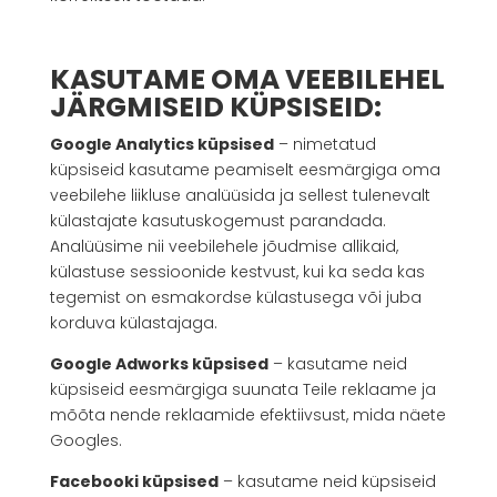
KASUTAME OMA VEEBILEHEL
JÄRGMISEID KÜPSISEID:
Google Analytics küpsised
– nimetatud
küpsiseid kasutame peamiselt eesmärgiga oma
veebilehe liikluse analüüsida ja sellest tulenevalt
külastajate kasutuskogemust parandada.
Analüüsime nii veebilehele jõudmise allikaid,
külastuse sessioonide kestvust, kui ka seda kas
tegemist on esmakordse külastusega või juba
korduva külastajaga.
Google Adworks küpsised
– kasutame neid
küpsiseid eesmärgiga suunata Teile reklaame ja
mõõta nende reklaamide efektiivsust, mida näete
Googles.
Facebooki küpsised
– kasutame neid küpsiseid