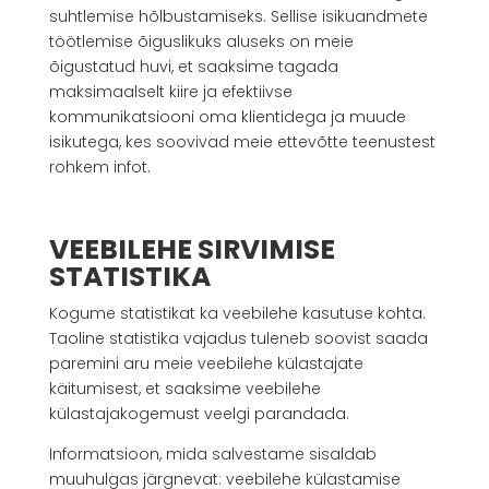
suhtlemise hõlbustamiseks. Sellise isikuandmete
töötlemise õiguslikuks aluseks on meie
õigustatud huvi, et saaksime tagada
maksimaalselt kiire ja efektiivse
kommunikatsiooni oma klientidega ja muude
isikutega, kes soovivad meie ettevõtte teenustest
rohkem infot.
VEEBILEHE SIRVIMISE
STATISTIKA
Kogume statistikat ka veebilehe kasutuse kohta.
Taoline statistika vajadus tuleneb soovist saada
paremini aru meie veebilehe külastajate
käitumisest, et saaksime veebilehe
külastajakogemust veelgi parandada.
Informatsioon, mida salvestame sisaldab
muuhulgas järgnevat: veebilehe külastamise