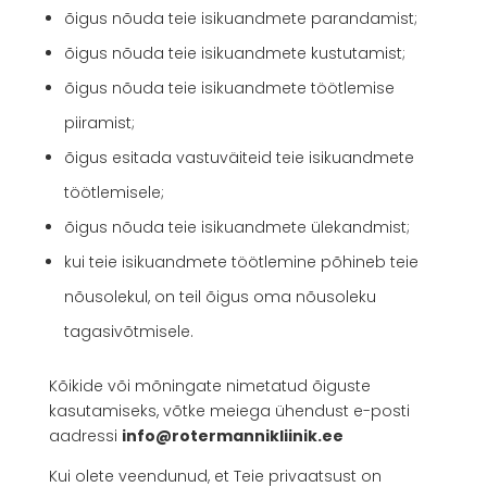
õigus nõuda teie isikuandmete parandamist;
õigus nõuda teie isikuandmete kustutamist;
õigus nõuda teie isikuandmete töötlemise
piiramist;
õigus esitada vastuväiteid teie isikuandmete
töötlemisele;
õigus nõuda teie isikuandmete ülekandmist;
kui teie isikuandmete töötlemine põhineb teie
nõusolekul, on teil õigus oma nõusoleku
tagasivõtmisele.
Kõikide või mõningate nimetatud õiguste
kasutamiseks, võtke meiega ühendust e-posti
aadressi
info@rotermannikliinik.ee
Kui olete veendunud, et Teie privaatsust on