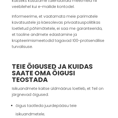
kaitseks kasutame täiendavaid meetmeid nii
veebilehel kui e-mailide kontodel.
Informeerime, et vaatamata meie parimatele
kavatsustele ja käesolevas privaatsuspoliitikas
loetletud põhimõtetele, ei saa me garanteerida,
et taoline andmete edastamine ja
krüpteerimismeetodid tagavad 100-protsendilise
turvalisuse.
TEIE ÕIGUSED JA KUIDAS
SAATE OMA ÕIGUSI
TEOSTADA
Isikuandmete kaitse üldmäärus loetleb, et Teil on
järgnevad õigused:
õigus taotleda juurdepääsu teie
isikuandmetele;